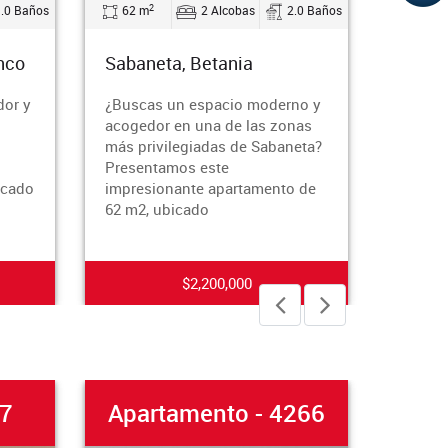
2
2
años
62 m
2 Alcobas
2.0 Baños
80 m
Sabaneta, Betania
Sabaneta,
y
¿Buscas un espacio moderno y
¿Buscas el 
acogedor en una de las zonas
Sabaneta? 
más privilegiadas de Sabaneta?
impresiona
Presentamos este
el corazón d
o
impresionante apartamento de
Larga! Con 
62 m2, ubicado
m², est
$2,200,000
Apartamento - 4266
Apto