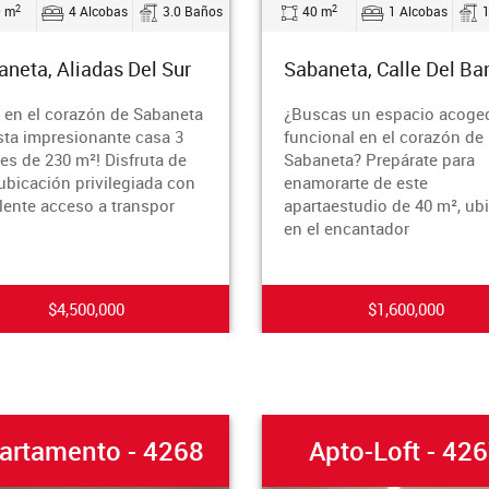
2
4 Alcobas
3.0 Baños
40 m
1 Alcobas
1.0 B
a, Aliadas Del Sur
Sabaneta, Calle Del Banco
 el corazón de Sabaneta
¿Buscas un espacio acogedor 
impresionante casa 3
funcional en el corazón de
e 230 m²! Disfruta de
Sabaneta? Prepárate para
ación privilegiada con
enamorarte de este
e acceso a transpor
apartaestudio de 40 m², ubicad
en el encantador
$4,500,000
$1,600,000
tamento - 4268
Apto-Loft - 4267