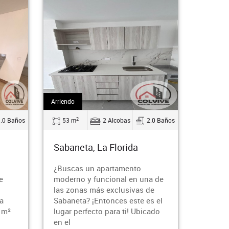
Arriendo
Arriendo
2
2
Baños
53 m
2 Alcobas
2.0 Baños
35 m
Sabaneta, La Florida
Sabanet
¿Buscas un apartamento
¿Buscas u
moderno y funcional en una de
lleno de e
las zonas más exclusivas de
hogar? Pe
Sabaneta? ¡Entonces este es el
este impr
²
lugar perfecto para ti! Ubicado
apartaest
en el
encantado