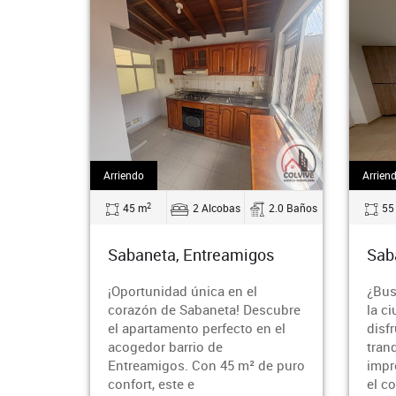
Arriendo
Arriendo
2
2
45 m
2 Alcobas
2.0 Baños
55 m
Sabaneta, Entreamigos
Sabane
¡Oportunidad única en el
¿Buscas
corazón de Sabaneta! Descubre
la ciud
el apartamento perfecto en el
disfrut
acogedor barrio de
tranqui
Entreamigos. Con 45 m² de puro
impresi
confort, este e
el cora