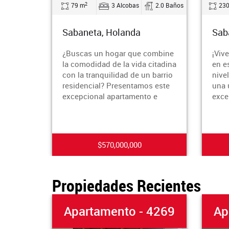
2
2
79 m
3 Alcobas
2.0 Baños
230 m
Sabaneta, Holanda
Sabanet
¿Buscas un hogar que combine
¡Vive en
la comodidad de la vida citadina
en esta 
con la tranquilidad de un barrio
niveles d
residencial? Presentamos este
una ubic
excepcional apartamento e
excelent
$570,000,000
Propiedades Recientes
Apartamento - 4269
Apar