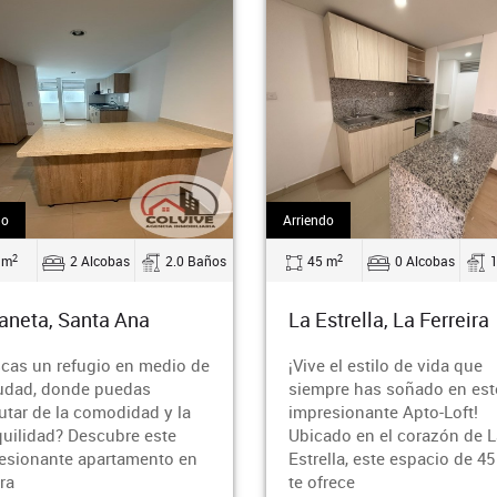
Arriendo
2
2 Alcobas
2.0 Baños
45 m
0 Alcobas
1.0 
ta, Santa Ana
La Estrella, La Ferreira
 un refugio en medio de
¡Vive el estilo de vida que
ad, donde puedas
siempre has soñado en este
ar de la comodidad y la
impresionante Apto-Loft!
lidad? Descubre este
Ubicado en el corazón de La
onante apartamento en
Estrella, este espacio de 45 m
te ofrece