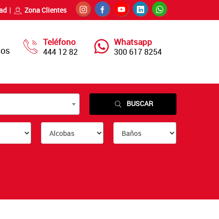
dad
Zona Clientes
Teléfono
Whatsapp
nos
444 12 82
300 617 8254
BUSCAR