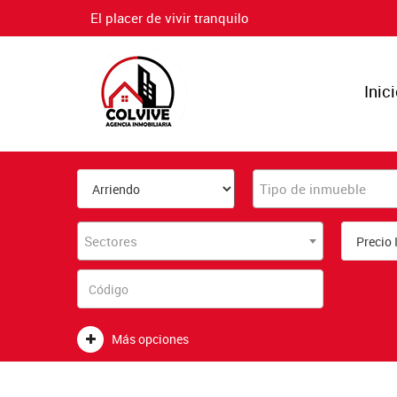
El placer de vivir tranquilo
Inic
Tipo de inmueble
Sectores
Más opciones