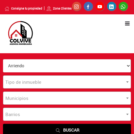
Consigna tu propiedad
Zona Clientes
Tipo de inmueble
Municipios
Barrios
BUSCAR