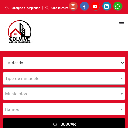
Consigna tu propiedad
Zona Clientes
Tipo de inmueble
Municipios
Barrios
BUSCAR