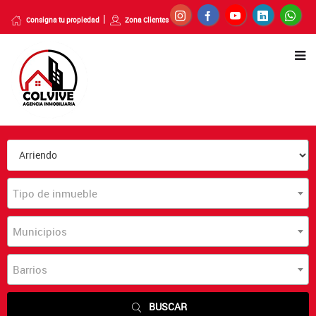
Consigna tu propiedad
Zona Clientes
Tipo de inmueble
Municipios
Barrios
BUSCAR