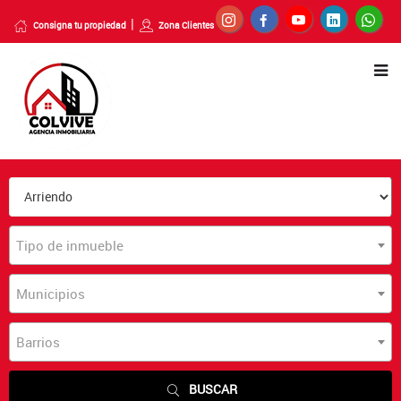
Consigna tu propiedad
Zona Clientes
Tipo de inmueble
Municipios
Barrios
BUSCAR