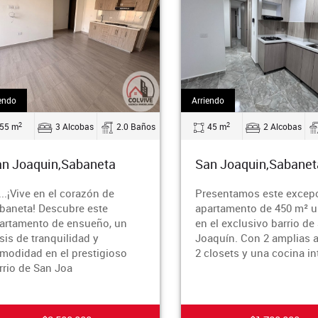
endo
Arriendo
2
2
55 m
3 Alcobas
2.0 Baños
45 m
2 Alcobas
n Joaquin,Sabaneta
San Joaquin,Sabanet
....¡Vive en el corazón de
Presentamos este excepc
baneta! Descubre este
apartamento de 450 m² u
artamento de ensueño, un
en el exclusivo barrio de
is de tranquilidad y
Joaquín. Con 2 amplias a
modidad en el prestigioso
2 closets y una cocina in
rrio de San Joa