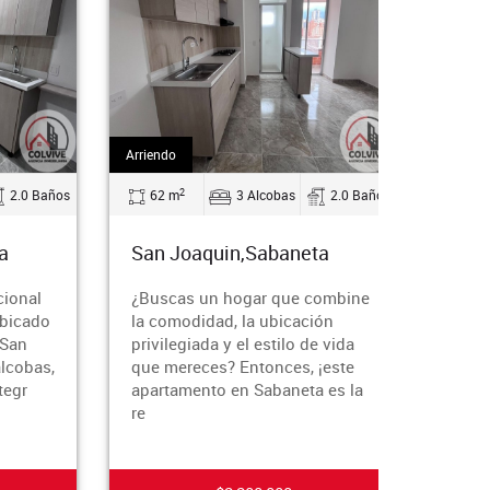
Arriendo
Arriend
2
2.0 Baños
62 m
3 Alcobas
2.0 Baños
58 
a
San Joaquin,Sabaneta
San 
ional
¿Buscas un hogar que combine
...¿B
bicado
la comodidad, la ubicación
combi
 San
privilegiada y el estilo de vida
ubica
lcobas,
que mereces? Entonces, ¡este
de vi
tegr
apartamento en Sabaneta es la
este 
re
San J