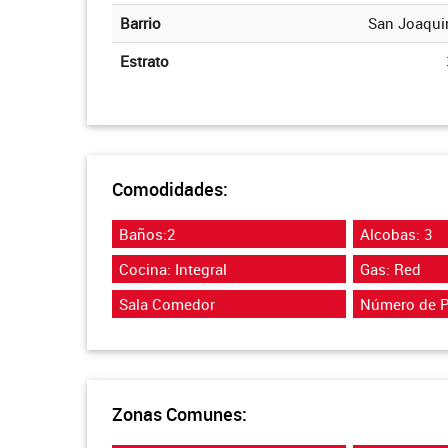
Barrio
San Joaqui
Estrato
Comodidades:
Baños:2
Alcobas: 3
Cocina: Integral
Gas: Red
Sala Comedor
Número de P
Zonas Comunes: