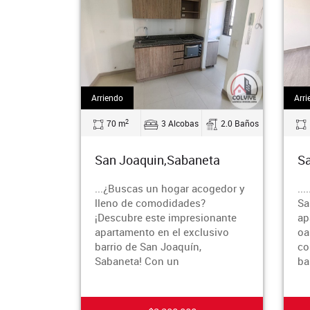
Arriendo
Arri
2
70 m
3 Alcobas
2.0 Baños
San Joaquin,Sabaneta
Sa
...¿Buscas un hogar acogedor y
...
lleno de comodidades?
Sa
¡Descubre este impresionante
ap
apartamento en el exclusivo
oas
barrio de San Joaquín,
co
Sabaneta! Con un
ba