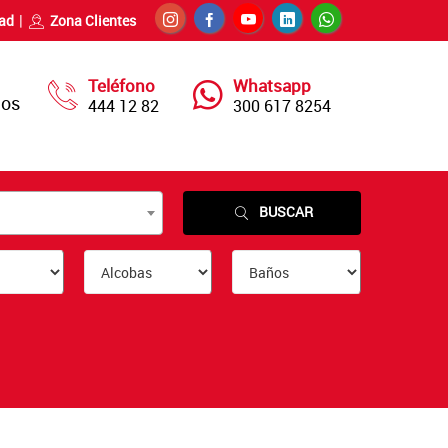
dad
Zona Clientes
Teléfono
Whatsapp
nos
444 12 82
300 617 8254
BUSCAR