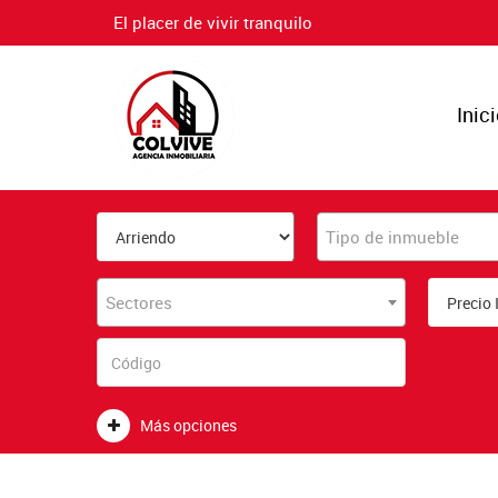
El placer de vivir tranquilo
Inic
Tipo de inmueble
Sectores
Más opciones