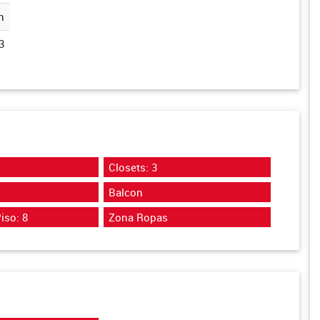
n
3
Closets: 3
Balcon
iso: 8
Zona Ropas