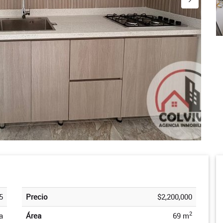
5
Precio
$2,200,000
2
a
Área
69 m