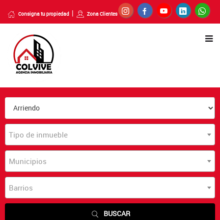
Consigna tu propiedad
Zona Clientes
Tipo de inmueble
Municipios
Barrios
BUSCAR