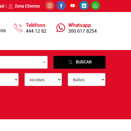
dad
Zona Clientes
Teléfono
Whatsapp
nos
444 12 82
300 617 8254
BUSCAR