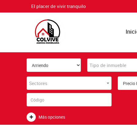
El placer de vivir tranquilo
Inic
Tipo de inmueble
Sectores
Más opciones