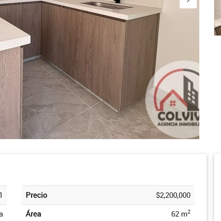
1
Precio
$2,200,000
2
a
Área
62 m