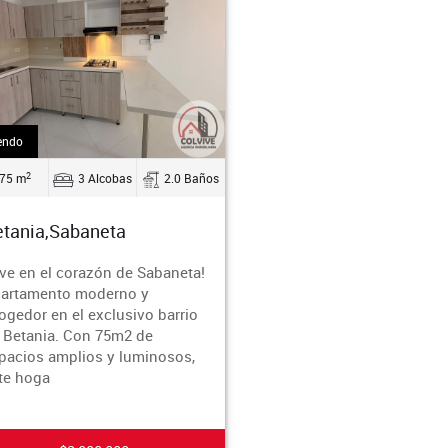
endo
2
75 m
3 Alcobas
2.0 Baños
tania,Sabaneta
ive en el corazón de Sabaneta!
artamento moderno y
ogedor en el exclusivo barrio
 Betania. Con 75m2 de
pacios amplios y luminosos,
te hoga