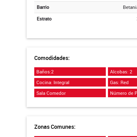
Barrio
Betani
Estrato
Comodidades:
Baños:2
Alcobas: 2
Cocina: Integral
Gas: Red
Sala Comedor
Número de P
Zonas Comunes: