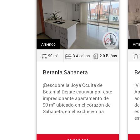
Arriendo
Arri
2
90 m
3 Alcobas
2.0 Baños
Betania,Sabaneta
Be
¡Descubre la Joya Oculta de
¡V
Betania! Déjate cautivar por este
Ap
impresionante apartamento de
ac
90 m² ubicado en el corazón de
de
Sabaneta, en el exclusivo ba
es
es