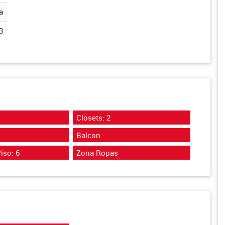
a
3
Closets: 2
Balcon
iso: 6
Zona Ropas