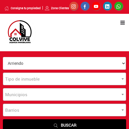
Consigna tu propiedad
Zona Clientes
Tipo de inmueble
Municipios
Barrios
BUSCAR