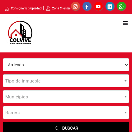
Consigna tu propiedad
Zona Clientes
Tipo de inmueble
Municipios
Barrios
BUSCAR