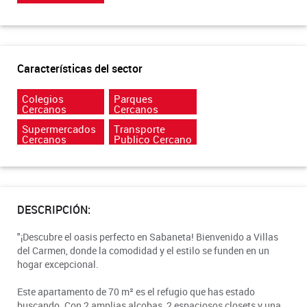
Características del sector
Colegios
Parques
Cercanos
Cercanos
Supermercados
Transporte
Cercanos
Publico Cercano
DESCRIPCIÓN:
"¡Descubre el oasis perfecto en Sabaneta! Bienvenido a Villas
del Carmen, donde la comodidad y el estilo se funden en un
hogar excepcional.
Este apartamento de 70 m² es el refugio que has estado
buscando. Con 2 amplias alcobas, 2 espaciosos closets y una