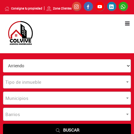
Consigna tu propiedad
Zona Clientes
Tipo de inmueble
Municipios
Barrios
BUSCAR