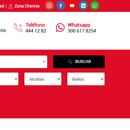
dad
Zona Clientes
Teléfono
Whatsapp
nos
444 12 82
300 617 8254
BUSCAR