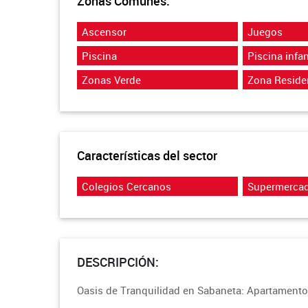
Zonas Comunes:
Ascensor
Juegos
Piscina
Piscina infan
Zonas Verde
Zona Reside
Características del sector
Colegios Cercanos
Supermerca
DESCRIPCIÓN:
Oasis de Tranquilidad en Sabaneta: Apartament