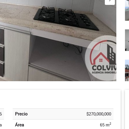
6
Precio
$270,000,000
2
a
Área
65 m