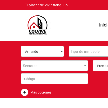
El placer de vivir tranquilo
Inic
Tipo de inmueble
Sectores
Más opciones