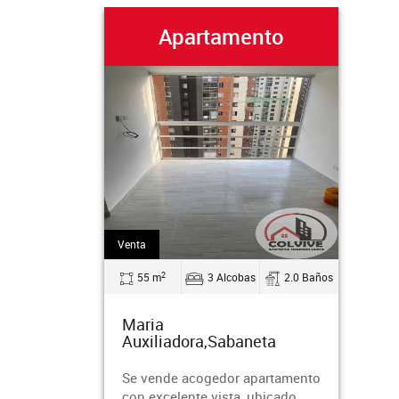
Apartamento
Venta
2
55 m
3 Alcobas
2.0 Baños
Maria
Auxiliadora,Sabaneta
Se vende acogedor apartamento
con excelente vista, ubicado ,