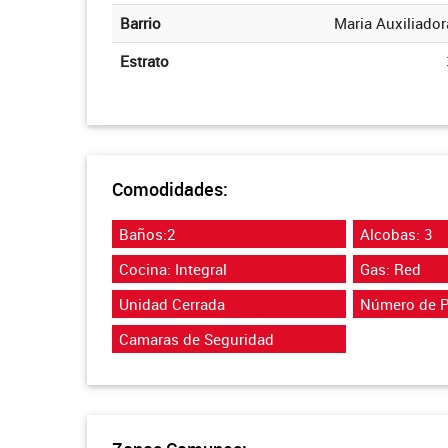
Barrio
Maria Auxiliador
Estrato
Comodidades:
Baños:2
Alcobas: 3
Cocina: Integral
Gas: Red
Unidad Cerrada
Número de P
Camaras de Seguridad