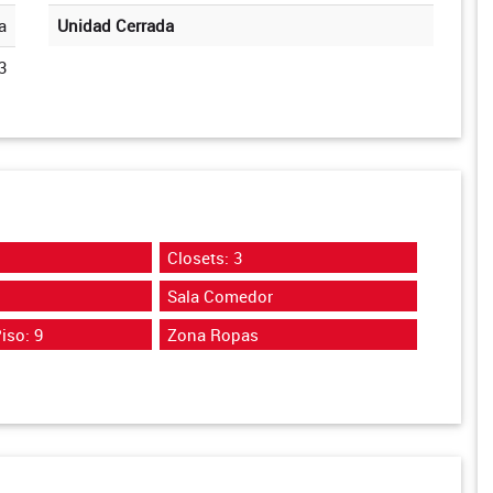
a
Unidad Cerrada
3
Closets: 3
Sala Comedor
iso: 9
Zona Ropas