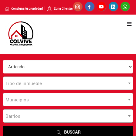
Consigna tu propiedad
Zona Clientes
Tipo de inmueble
Municipios
Barrios
BUSCAR