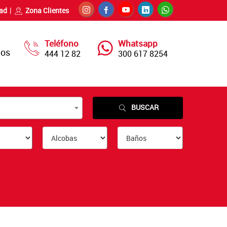
dad
Zona Clientes
Teléfono
Whatsapp
nos
444 12 82
300 617 8254
BUSCAR