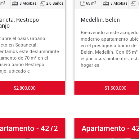
2
3 Alcobas
2.0 Baños
65 m
3 Alcobas
1.0 Bañ
, Restrepo
Medellin, Belen
Bienvenido a este acogedor y
el oasis urbano
moderno apartamento ubicado
n Sabaneta!
en el prestigioso barrio de
os este deslumbrante
Belén, Medellín. Con 65 m² de
o de 70 m² en el
espaciosos ambientes, este
barrio Restrepo
hogar es
bicado e
$2,800,000
$1,600,000
tamento - 4272
Apartamento - 427