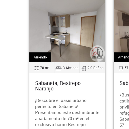
Arriendo
Arriendo
2
2
70 m
3 Alcobas
2.0 Baños
57 m
Sabaneta, Restrepo
Sabane
Naranjo
¿Busca
¡Descubre el oasis urbano
estilo,
perfecto en Sabaneta!
privile
Presentamos este deslumbrante
refugio
apartamento de 70 m² en el
Sabanet
exclusivo barrio Restrepo
57