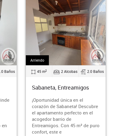
Arriendo
Arriendo
2
2
Baños
45 m
2 Alcobas
2.0 Baños
55 m
Sabaneta, Entreamigos
Sabaneta
de
¡Oportunidad única en el
¿Buscas u
corazón de Sabaneta! Descubre
la ciudad
el apartamento perfecto en el
disfrutar 
acogedor barrio de
tranquili
n
Entreamigos. Con 45 m² de puro
impresion
confort, este e
el cora