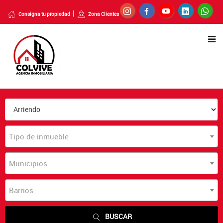
Consigna tu propiedad
Zona Clientes
Tipo de inmueble
Municipios
Barrios
BUSCAR