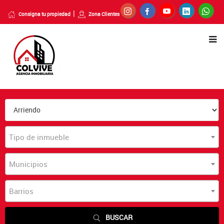
Consigna tu propiedad
Zona Clientes
Tipo de inmueble
Municipios
Barrios
BUSCAR