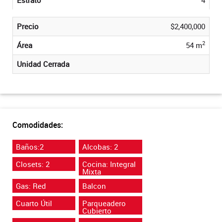
Precio
$2,400,000
2
Área
54 m
Unidad Cerrada
Comodidades:
Baños:2
Alcobas: 2
Closets: 2
Cocina: Integral
Mixta
Gas: Red
Balcon
Cuarto Útil
Parqueadero
Cubierto