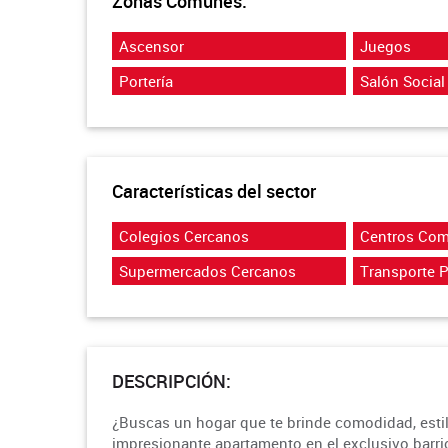
Zonas Comunes:
Ascensor
Juegos
Portería
Salón Social
Características del sector
Colegios Cercanos
Centros Com
Supermercados Cercanos
Transporte 
DESCRIPCIÓN:
¿Buscas un hogar que te brinde comodidad, estil
impresionante apartamento en el exclusivo barri