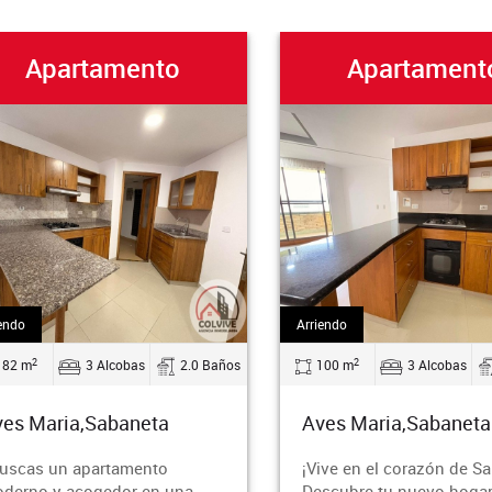
artamento
Apartamento
Arriendo
2
3 Alcobas
2.0 Baños
100 m
3 Alcobas
2.0 Bañ
ria,Sabaneta
Aves Maria,Sabaneta
un apartamento
¡Vive en el corazón de Sabaneta!
 acogedor en una
Descubre tu nuevo hogar en el