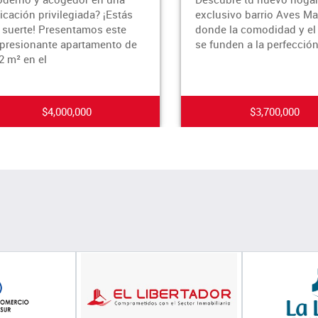
privilegiada? ¡Estás
exclusivo barrio Aves María,
! Presentamos este
donde la comodidad y el estilo
ante apartamento de
se funden a la perfección.
 el
$4,000,000
$3,700,000