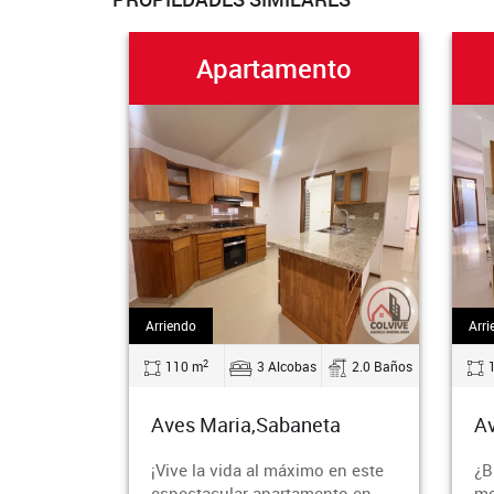
Apartamento
Ap
Arriendo
Arriendo
2
2
110 m
3 Alcobas
2.0 Baños
182 m
Aves Maria,Sabaneta
Aves Ma
¡Vive la vida al máximo en este
¿Buscas 
espectacular apartamento en
moderno y