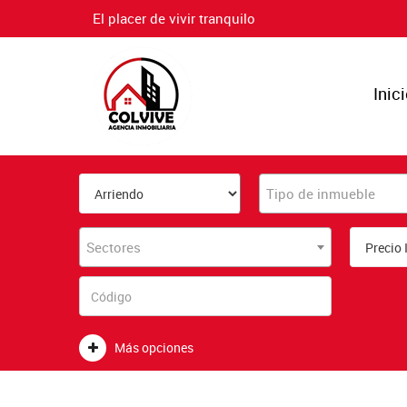
El placer de vivir tranquilo
Inic
Tipo de inmueble
Sectores
Más opciones