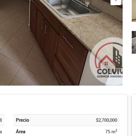
8
Precio
$2,700,000
2
a
Área
75 m