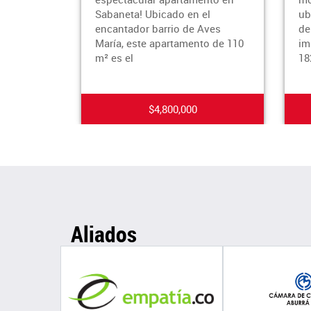
Sabaneta! Ubicado en el
ubicación 
encantador barrio de Aves
de suerte
María, este apartamento de 110
impresion
m² es el
182 m² en
$4,800,000
Aliados