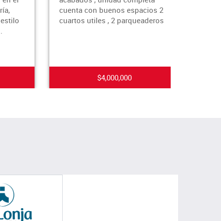
cuenta con buenos espacios 2
Sabaneta! P
cuartos utiles , 2 parqueaderos
espectacular
exclusivo ba
un áre
$4,000,000
$