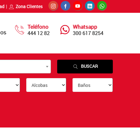
dad
Zona Clientes
Teléfono
Whatsapp
nos
444 12 82
300 617 8254
BUSCAR