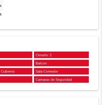
a
4
Closets: 2
Balcon
 Cubierto
Sala Comedor
Camaras de Seguridad