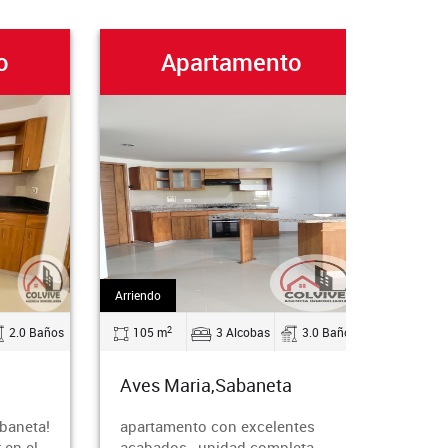
Apartamento
Apa
Arriendo
Arriendo
2
2
os
105 m
3 Alcobas
3.0 Baños
75 m
Aves Maria,Sabaneta
Aves Mari
apartamento con excelentes
¡Vive el esti
acabados , unidad completa
mereces en 