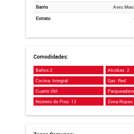
Barrio
Aves Mari
Estrato
Comodidades:
Baños:2
Alcobas: 2
Cocina: Integral
Gas: Red
Cuarto Útil
Parqueadero
Número de Piso: 13
Zona Ropas