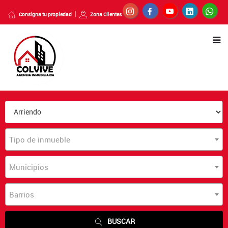
Consigna tu propiedad
Zona Clientes
Tipo de inmueble
Municipios
Barrios
BUSCAR