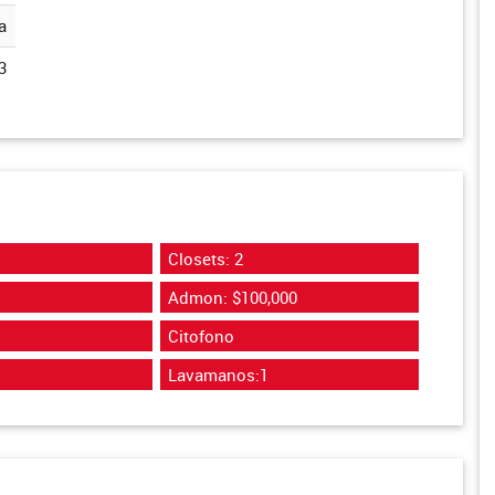
a
3
Closets: 2
Admon: $100,000
Citofono
Lavamanos:1