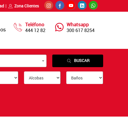
dad
Zona Clientes
Teléfono
Whatsapp
nos
444 12 82
300 617 8254
BUSCAR