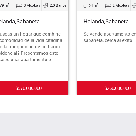
2
2
79 m
3 Alcobas
2.0 Baños
64 m
2 Alcobas
olanda,Sabaneta
Holanda,Sabaneta
uscas un hogar que combine
Se vende apartamento e
 comodidad de la vida citadina
sabaneta, cerca al exito.
n la tranquilidad de un barrio
sidencial? Presentamos este
cepcional apartamento e
$570,000,000
$260,000,000