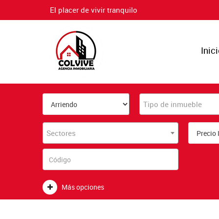
El placer de vivir tranquilo
Inic
Tipo de inmueble
Sectores
Más opciones