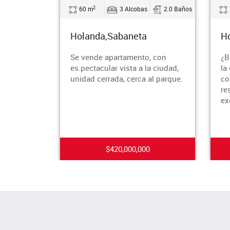
2
60 m
3 Alcobas
2.0 Baños
Holanda,Sabaneta
H
Se vende apartamento, con
¿B
es.pectacular vista a la ciudad,
la
unidad cerrada, cerca al parque.
co
re
ex
$420,000,000