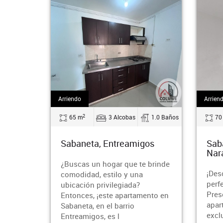
Arriendo
Arriendo
2
2
65 m
3 Alcobas
1.0 Baños
70 m
Sabaneta, Entreamigos
Sabane
Naran
¿Buscas un hogar que te brinde
¡Descub
comodidad, estilo y una
perfect
ubicación privilegiada?
Presen
Entonces, ¡este apartamento en
apartam
Sabaneta, en el barrio
exclusi
Entreamigos, es l