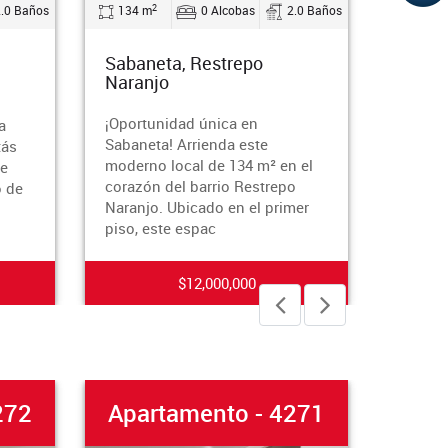
2
2
años
134 m
0 Alcobas
2.0 Baños
45 m
Sabaneta, Restrepo
La Estrell
Naranjo
¡Vive el est
¡Oportunidad única en
siempre ha
Sabaneta! Arrienda este
impresionan
moderno local de 134 m² en el
Ubicado en 
corazón del barrio Restrepo
Estrella, e
Naranjo. Ubicado en el primer
te ofrece
piso, este espac
$12,000,000
2
Apartamento - 4271
Apart