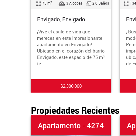
2
2
75 m
3 Alcobas
2.0 Baños
134 m
Envigado, Envigado
Envigad
¡Vive el estilo de vida que
¿Buscas 
mereces en este impresionante
moderno 
apartamento en Envigado!
Permíten
Ubicado en el corazón del barrio
impresio
Envigado, este espacio de 75 m²
ubicado e
te
de Env
$2,300,000
Propiedades Recientes
Apartamento - 4274
Apar