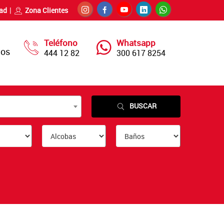
dad
Zona Clientes
Teléfono
Whatsapp
nos
444 12 82
300 617 8254
BUSCAR