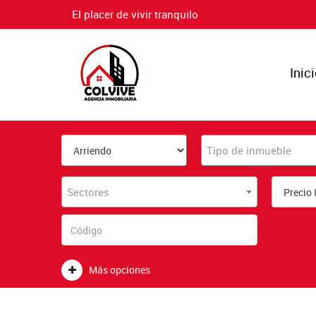
El placer de vivir tranquilo
Inic
Tipo de inmueble
Sectores
Más opciones