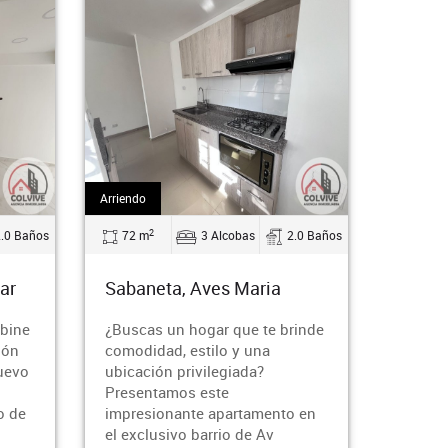
Arriendo
Arriendo
2
2
Baños
72 m
3 Alcobas
2.0 Baños
45 m
Sabaneta, Aves Maria
Sabanet
ne
¿Buscas un hogar que te brinde
¡Oportunid
comodidad, estilo y una
corazón d
vo
ubicación privilegiada?
el apartam
Presentamos este
acogedor 
e
impresionante apartamento en
Entreamig
el exclusivo barrio de Av
confort, e