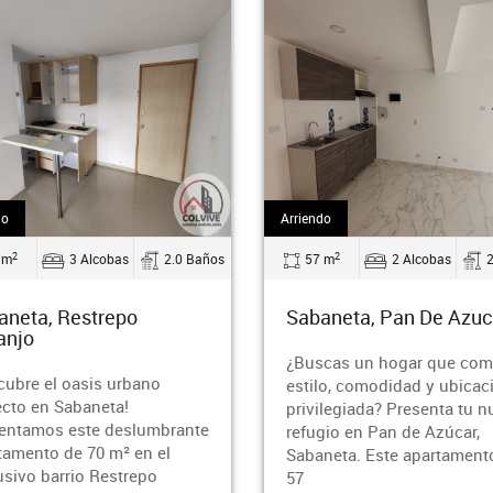
Arriendo
2
3 Alcobas
2.0 Baños
57 m
2 Alcobas
2.0 
ta, Restrepo
Sabaneta, Pan De Azucar
jo
¿Buscas un hogar que combi
re el oasis urbano
estilo, comodidad y ubicación
o en Sabaneta!
privilegiada? Presenta tu nue
tamos este deslumbrante
refugio en Pan de Azúcar,
ento de 70 m² en el
Sabaneta. Este apartamento d
vo barrio Restrepo
57