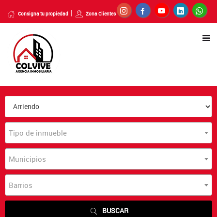
Consigna tu propiedad
Zona Clientes
Tipo de inmueble
Municipios
Barrios
BUSCAR